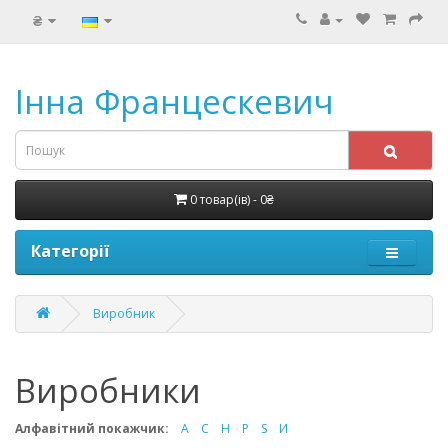
₴
Інна Францескевич
0 товар(ів) - 0₴
Категорії
Виробник
Виробники
Алфавітний покажчик:
A
C
H
P
S
И