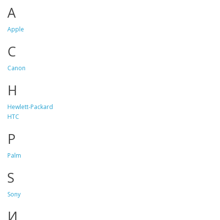
A
Apple
C
Canon
H
Hewlett-Packard
HTC
P
Palm
S
Sony
И