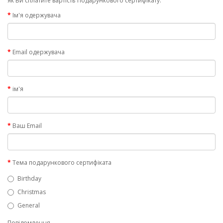
як Ви сплатите вартість Подарункового сертифікату.
Ім'я одержувача
Email одержувача
ім'я
Ваш Email
Тема подарункового сертифіката
Birthday
Christmas
General
Повідомлення