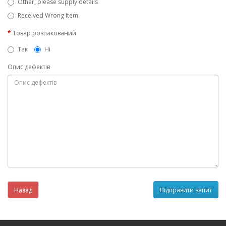
Other, please supply details
Received Wrong Item
Товар розпакований
Так
Ні
Опис дефектів
Назад